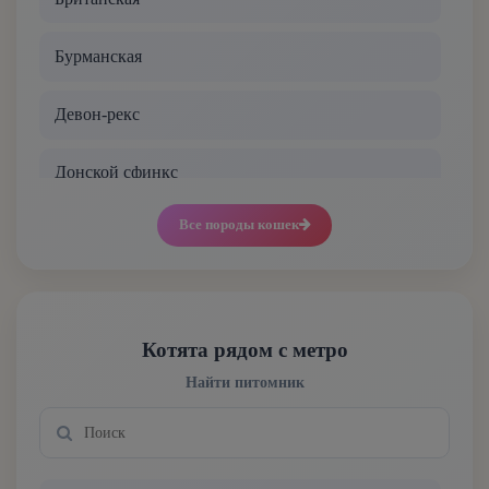
Бурманская
Девон-рекс
Донской сфинкс
Все породы кошек
Канадский сфинкс
Корниш-рекс
Курильский бобтейл
Котята рядом с метро
Найти питомник
Манчкин
Мейн-кун