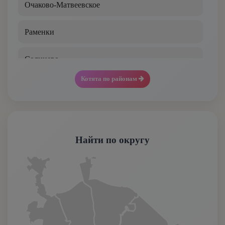
Оцикет
Очаково-Матвеевское
Персидская
Раменки
Петерболд
Солнцево
Котята по районам
Русская голубая
Тропарево-Никулино
Рэгдолл
Филевский Парк
Сиамская
Найти по округу
Фили-Давыдково
Сибирская
Сомалийская
Тайская