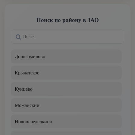
Корниш-рекс
Поиск по району в ЗАО
Курильский бобтейл
Манчкин
Мейн-кун
Дорогомилово
Меконгский бобтейл
Крылатское
Невская маскарадная
Кунцево
Норвежская лесная
Можайский
Ориентальная
Новопеределкино