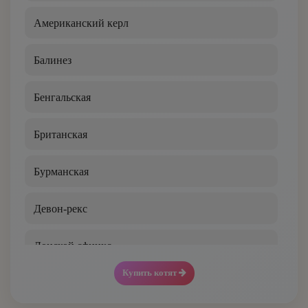
Юго-Западная
Американский керл
Балинез
Бенгальская
Британская
Бурманская
Девон-рекс
Донской сфинкс
Купить котят
Канадский сфинкс