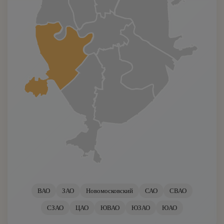
Уральский рекс
Шотландская
Экзотическая
ВАО
ЗАО
Новомосковский
САО
СВАО
СЗАО
ЦАО
ЮВАО
ЮЗАО
ЮАО