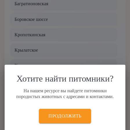
Багратионовская
Меконгский бобтейл
Боровское шоссе
Невская маскарадная
Кропоткинская
Норвежская лесная
Крылатское
Ориентальная
Кунцевская
Оцикет
Хотите найти питомники?
Кунцевская Филевская
Персидская
На нашем ресурсе вы найдете питомники
Кутузовская
породистых животных с адресами и контактами.
Петерболд
Кутузовская МЦК
ПРОДОЛЖИТЬ
Русская голубая
Все кошки у метро
Новопеределкино