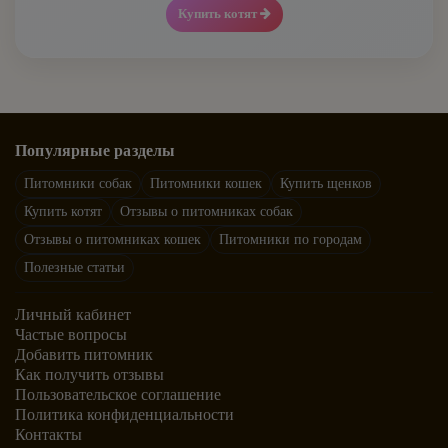
Купить котят
Канадский сфинкс
Рэгдолл
Корниш-рекс
Сиамская
Курильский бобтейл
Популярные разделы
Сибирская
Питомники собак
Питомники кошек
Купить щенков
Манчкин
Купить котят
Отзывы о питомниках собак
Сомалийская
Отзывы о питомниках кошек
Питомники по городам
Мейн-кун
Полезные статьи
Тайская
Меконгский бобтейл
Личный кабинет
Уральский рекс
Частые вопросы
Невская маскарадная
Добавить питомник
Как получить отзывы
Шотландская
Пользовательское соглашение
Норвежская лесная
Политика конфиденциальности
Экзотическая
Контакты