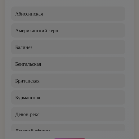
Мейн-кун
Абиссинская
Меконгский бобтейл
Американский керл
Невская маскарадная
Балинез
Норвежская лесная
Бенгальская
Ориентальная
Британская
Оцикет
Бурманская
Персидская
Девон-рекс
Петерболд
Донской сфинкс
Русская голубая