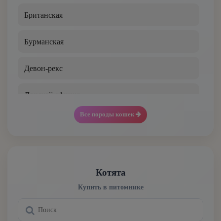
Британская
Бурманская
Девон-рекс
Донской сфинкс
Все породы кошек
Канадский сфинкс
Корниш-рекс
Котята
Курильский бобтейл
Купить в питомнике
Манчкин