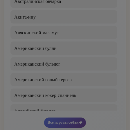
Австралийская овчарка
Аргентинский дог
Акита-ину
Афганская борзая
Аляскинский маламут
Баварская горная гончая
Американский булли
Басенджи
Американский бульдог
Бассет-хаунд
Американский голый терьер
Бедлингтон-терьер
Американский кокер-спаниель
Белая швейцарская овчарка
Английский бульдог
Бельгийский гриффон
Все породы собак
Английский кокер-спаниель