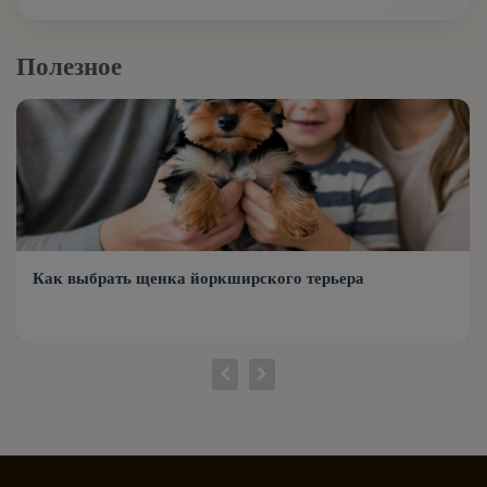
Бергамская овчарка
Английский пойнтер
Полезное
Бернский зенненхунд
Английский сеттер
Бивер йорк
Английский спрингер-спаниель
Бигль
Аппенцеллер зенненхунд
Бишон фризе
Как выбрать щенка йоркширского терьера
Аргентинский дог
Бобтейл
Афганская борзая
Боксер
Баварская горная гончая
Большой швейцарский зенненхунд
Басенджи
Читать →
Бордер-колли