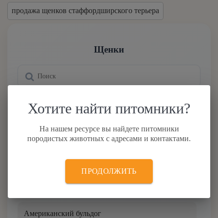
продажа щенков стаффордширского терьера
Щенки
Хотите найти питомники?
Австралийская овчарка
На нашем ресурсе вы найдете питомники
Акита-ину
породистых животных с адресами и контактами.
Аляскинский маламут
ПРОДОЛЖИТЬ
Американский булли
Американский бульдог