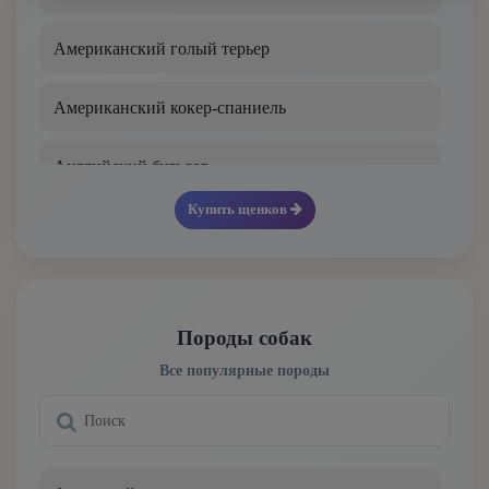
Американский голый терьер
Американский кокер-спаниель
Английский бульдог
Купить щенков
Английский кокер-спаниель
Английский пойнтер
Породы собак
Английский сеттер
Все популярные породы
Английский спрингер-спаниель
Аппенцеллер зенненхунд