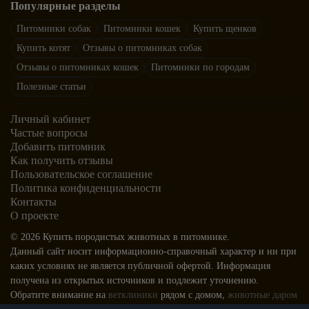
Популярные разделы
Бассет-хаунд
Питомники собак
Питомники кошек
Купить щенков
Бостон-терьер
Купить котят
Отзывы о питомниках собак
Бедлингтон-терьер
Отзывы о питомниках кошек
Питомники по городам
Бриар
Полезные статьи
Белая швейцарская овчарка
Брюссельский гриффон
Личный кабинет
Бельгийский гриффон
Частые вопросы
Добавить питомник
Бульдог кампейро
Как получить отзывы
Бергамская овчарка
Пользовательское соглашение
Бультерьер
Политика конфиденциальности
Контакты
Бернский зенненхунд
О проекте
Веймаранер
© 2026 Купить породистых животных в питомнике.
Бивер йорк
Данный сайт носит информационно-справочный характер и ни при
Вельш-корги кардиган
каких условиях не является публичной офертой. Информация
Бигль
получена из открытых источников и подлежит уточнению.
Обратите внимание на
ветклиники
рядом с домом,
животные даром
Вельш-корги пемброк