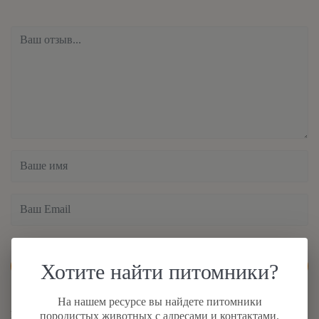
Хотите найти питомники?
Отправить
На нашем ресурсе вы найдете питомники
Ваша оценка :
породистых животных с адресами и контактами.