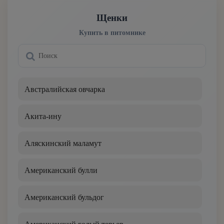
Щенки
Английский сеттер
Купить в питомнике
Английский спрингер-спаниель
Аппенцеллер зенненхунд
Австралийская овчарка
Аргентинский дог
Акита-ину
Афганская борзая
Аляскинский маламут
Баварская горная гончая
Американский булли
Басенджи
Американский бульдог
Бассет-хаунд