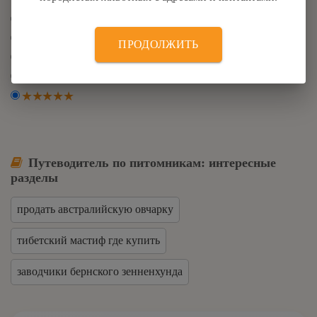
ПРОДОЛЖИТЬ
Путеводитель по питомникам: интересные
разделы
продать австралийскую овчарку
тибетский мастиф где купить
заводчики бернского зенненхунда