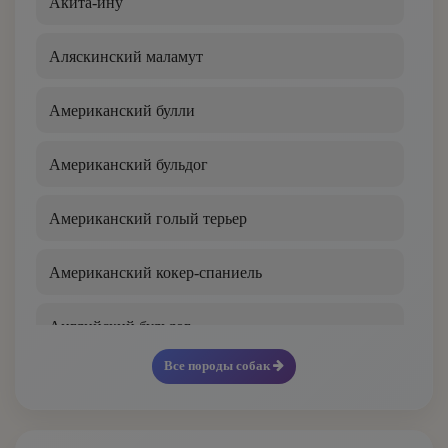
Акита-ину
Аляскинский маламут
Американский булли
Американский бульдог
Американский голый терьер
Американский кокер-спаниель
Английский бульдог
Все породы собак
Английский кокер-спаниель
Английский пойнтер