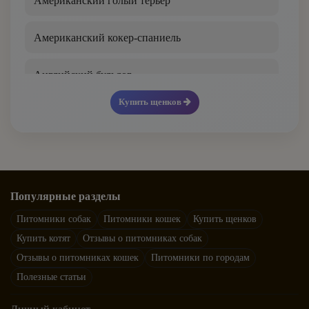
Американский голый терьер
Бедлингтон-терьер
Американский кокер-спаниель
Белая швейцарская овчарка
Английский бульдог
Бельгийский гриффон
Купить щенков
Английский кокер-спаниель
Бергамская овчарка
Английский пойнтер
Бернский зенненхунд
Английский сеттер
Популярные разделы
Бивер йорк
Питомники собак
Питомники кошек
Купить щенков
Английский спрингер-спаниель
Купить котят
Отзывы о питомниках собак
Бигль
Отзывы о питомниках кошек
Питомники по городам
Аппенцеллер зенненхунд
Полезные статьи
Бишон фризе
Аргентинский дог