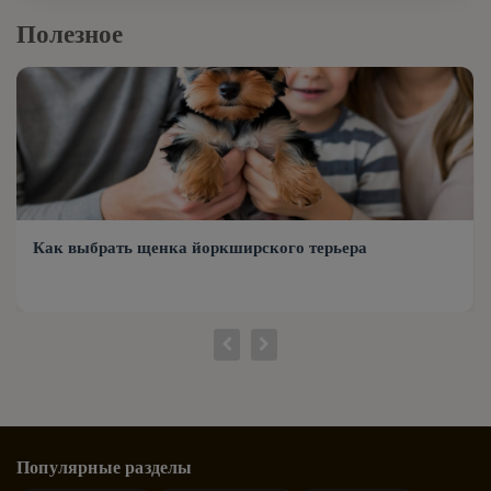
Английский пойнтер
Полезное
Бернский зенненхунд
Английский сеттер
Бивер йорк
Английский спрингер-спаниель
Бигль
Аппенцеллер зенненхунд
Бишон фризе
Как выбрать щенка йоркширского терьера
Аргентинский дог
Бобтейл
Афганская борзая
Боксер
Баварская горная гончая
Большой швейцарский зенненхунд
Басенджи
Читать →
Бордер-колли
Популярные разделы
Бассет-хаунд