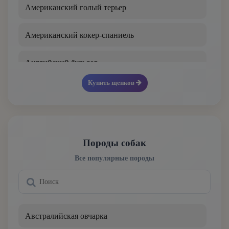
Американский голый терьер
Американский кокер-спаниель
Английский бульдог
Купить щенков
Английский кокер-спаниель
Английский пойнтер
Породы собак
Английский сеттер
Все популярные породы
Английский спрингер-спаниель
Аппенцеллер зенненхунд
Австралийская овчарка
Аргентинский дог