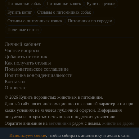
Питомники собак
Питомники кошек
Купить щенков
Бостон-терьер
Купить котят
Отзывы о питомниках собак
Бедлингтон-терьер
Отзывы о питомниках кошек
Питомники по городам
Бриар
Полезные статьи
Белая швейцарская овчарка
Брюссельский гриффон
Личный кабинет
Бельгийский гриффон
Частые вопросы
Добавить питомник
Бульдог кампейро
Как получить отзывы
Бергамская овчарка
Пользовательское соглашение
Бультерьер
Политика конфиденциальности
Контакты
Бернский зенненхунд
О проекте
Веймаранер
© 2026 Купить породистых животных в питомнике.
Бивер йорк
Данный сайт носит информационно-справочный характер и ни при
Вельш-корги кардиган
каких условиях не является публичной офертой. Информация
Бигль
получена из открытых источников и подлежит уточнению.
Обратите внимание на
ветклиники
рядом с домом,
животные даром
Вельш-корги пемброк
и на
зоомагазины Москвы
Бишон фризе
Используем cookie
, чтобы собирать аналитику и делать сайт