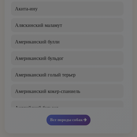
Акита-ину
Афганская борзая
Аляскинский маламут
Баварская горная гончая
Американский булли
Басенджи
Американский бульдог
Бассет-хаунд
Американский голый терьер
Бедлингтон-терьер
Американский кокер-спаниель
Белая швейцарская овчарка
Английский бульдог
Бельгийский гриффон
Все породы собак
Английский кокер-спаниель
Бергамская овчарка