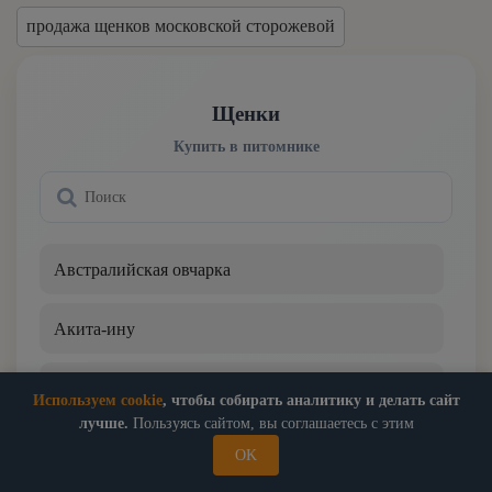
Бигль
продажа щенков московской сторожевой
Шоссе Энтузиастов МЦК
Бишон фризе
Щелковская
Щенки
Бобтейл
Купить в питомнике
Боксер
Большой швейцарский зенненхунд
Австралийская овчарка
Бордер-колли
Акита-ину
Бостон-терьер
Аляскинский маламут
Используем cookie
, чтобы собирать аналитику и делать сайт
Бриар
лучше.
Пользуясь сайтом, вы соглашаетесь с этим
Американский булли
OK
Брюссельский гриффон