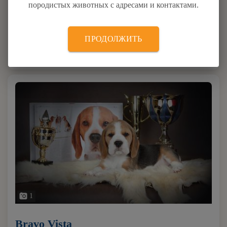
Империя Мокко
породистых животных с адресами и контактами.
0.9
1 отзыв
ПРОДОЛЖИТЬ
Такса
ул. Молостовых 11-1-9
1
Bravo Vista