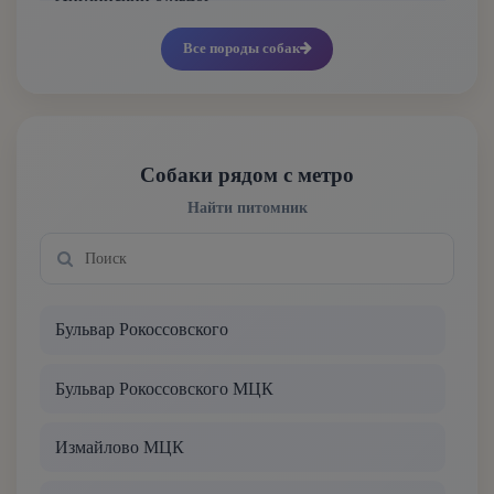
Все породы собак
Английский кокер-спаниель
Английский пойнтер
Английский сеттер
Собаки рядом с метро
Найти питомник
Английский спрингер-спаниель
Аппенцеллер зенненхунд
Бульвар Рокоссовского
Аргентинский дог
Бульвар Рокоссовского МЦК
Афганская борзая
Измайлово МЦК
Баварская горная гончая