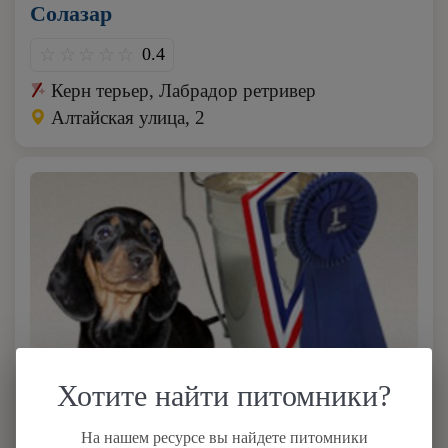
Солазар
0.4
Керн терьер, Лабрадор ретривер
Алтайская улица, 2
Хотите найти питомники?
1
На нашем ресурсе вы найдете питомники