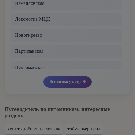
Измайловская
Басенджи
Локомотив МЦК
Бассет-хаунд
Новогиреево
Бедлингтон-терьер
Партизанская
Белая швейцарская овчарка
Первомайская
Бельгийский гриффон
Все щенки у метро
Перово
Бергамская овчарка
Соколиная Гора МЦК
Бернский зенненхунд
Путеводитель по питомникам: интересные
разделы
Сокольники
Бивер йорк
купить добермана москва
той-терьер цена
Черкизовская