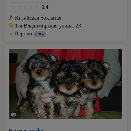
0.4
Китайская хохлатая
1-я Владимирская улица, 23
Перово
670 м
1
Конте де фе